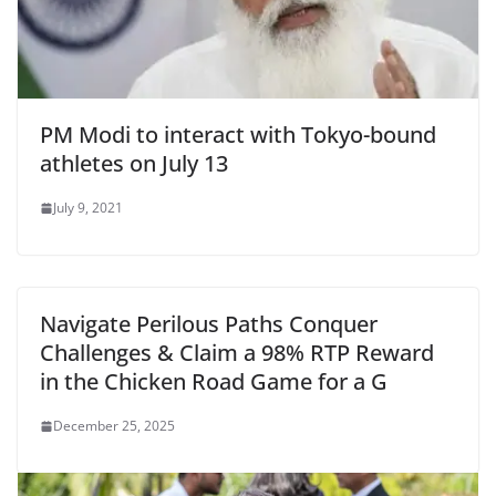
PM Modi to interact with Tokyo-bound
athletes on July 13
July 9, 2021
Navigate Perilous Paths Conquer
Challenges & Claim a 98% RTP Reward
in the Chicken Road Game for a G
December 25, 2025