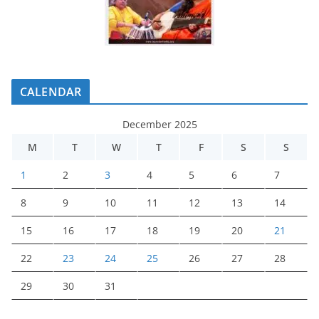
CALENDAR
December 2025
M
T
W
T
F
S
S
1
2
3
4
5
6
7
8
9
10
11
12
13
14
15
16
17
18
19
20
21
22
23
24
25
26
27
28
29
30
31