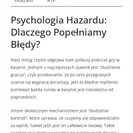
Hold’em
RTP
Psychologia Hazardu:
Dlaczego Popełniamy
Błędy?
Nasz mózg często odgrywa nam psikusy podczas gry w
kasynie. Jednym z najczęstszych zjawisk jest “złudzenie
gracza”, czyli przekonanie, że po serii przegranych
szanse na wygraną wzrastają. Jest to błędne myślenie,
ponieważ każda runda w kasynie jest niezależna od
poprzednich.
Innym skutecznym mechanizmem jest “złudzenie
kontroli”, które sprawia, że czujemy się odpowiedzialni
za wynik, nawet jeśli jest on całkowicie losowy. Takie
przekonanie może prowadzić do ryzykownych decyzji i