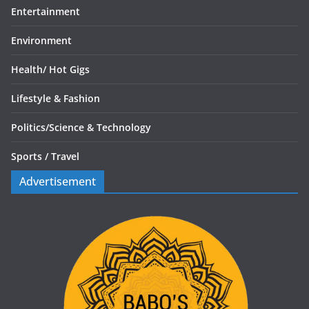
Entertainment
Environment
Health/
Hot Gigs
Lifestyle & Fashion
Politics/
Science & Technology
Sports /
Travel
Advertisement