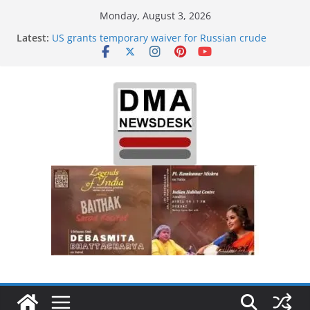
Skip
Monday, August 3, 2026
to
Latest:
US grants temporary waiver for Russian crude
content
imports; Delhi orders refiners to maximise LPG
output
India to Host One of the Largest
Integrated Defence, Aviation, Airport Infrastructure,
Aerospace & Business Platform
‘Did It My Way’: Nitish Kumar Quits As Chief
Minister After 20 Years Reshaping Bihar Politics
Sourav Ganguly-hosted ‘Big Boss Bangla’
announcement today: Possible contestants and
more
Trump demands Iran’s ‘unconditional surrender’,
Israel expands strikes in Lebanon